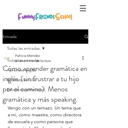
Entrada
Todas las entradas
Patricia Mendez
Todas las entradas
26 ene
4 min de lectura
Cómo aprender gramática en
Aprender inglés
inglés (sin frustrar a tu hijo
Refuerzo escolar
por el camino). Menos
Educación emocional
gramática y más speaking.
Vengo con un temazo. Un tema que 
a mí, como maestra, como directora 
de escuela y como persona que 