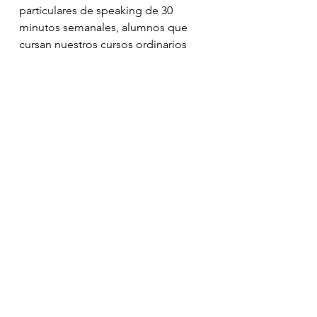
particulares de speaking de 30 
minutos semanales, alumnos que 
cursan nuestros cursos ordinarios 
(normalmente los que hacen una 
sesión a la semana) complementan 
con estas sesiones semanal o bi 
semanalmente y VAN DE 10. 
De hecho los profes alucinan de la 
actitud de estas clases, que al ser 
más cortas, se sienten rápidas, 
frescas.... se pillan con ganas 
porque son cortas! 
Además nor permite personalizar un 
poco más y añadir el PUSH que 
necesitan para hablar sin parar. 
👉 Puedes 
probar UNA SESIÓN 
gratuita
👉 Las sesiones de speaking se 
pueden probar una vez (sin 