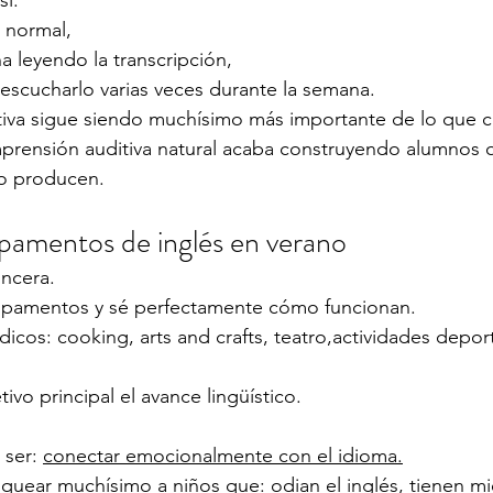
sí:
 normal,
 leyendo la transcripción,
 escucharlo varias veces durante la semana.
itiva sigue siendo muchísimo más importante de lo que 
mprensión auditiva natural acaba construyendo alumnos 
o producen.
amentos de inglés en verano
incera.
mpamentos y sé perfectamente cómo funcionan.
cos: cooking, arts and crafts, teatro,actividades deport
vo principal el avance lingüístico.
 ser: 
conectar emocionalmente con el idioma.
uear muchísimo a niños que: odian el inglés, tienen mi