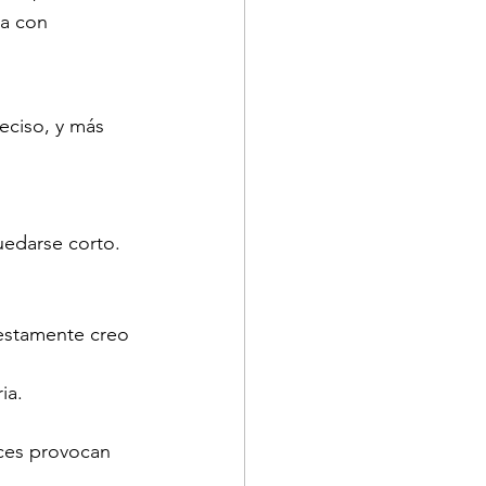
a con 
eciso, y más 
edarse corto.
estamente creo 
ia.
eces provocan 