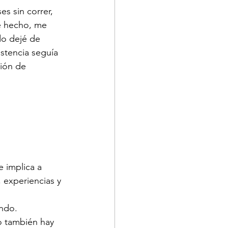
s sin correr, 
e hecho, me 
do dejé de 
istencia seguía 
ción de 
 implica a 
 experiencias y 
undo.
to también hay 