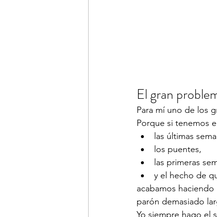
El gran problem
Para mí uno de los g
Porque si tenemos e
las últimas sema
los puentes,
las primeras se
y el hecho de q
acabamos haciendo q
parón demasiado lar
Yo siempre hago el s