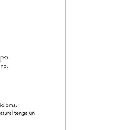
mpo
ano.
 idioma,
atural tenga un 