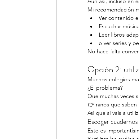
Aun así, incluso en 
Mi recomendación mí
Ver contenido e
Escuchar música
Leer libros ada
o ver series y pe
No hace falta convert
Opción 2: utiliz
Muchos colegios man
¿El problema?
Que muchas veces s
👉 niños que saben 
Así que si vais a uti
Escoger cuadernos 
Esto es importantísi