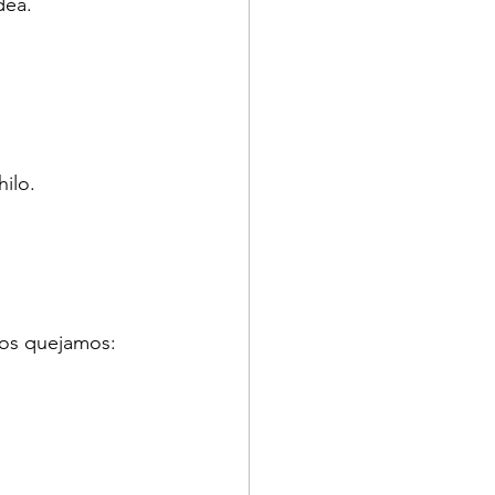
dea.
hilo.
os quejamos: