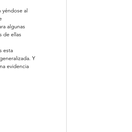
 yéndose al 
e 
ara algunas 
 de ellas 
s esta 
generalizada. Y 
una evidencia 