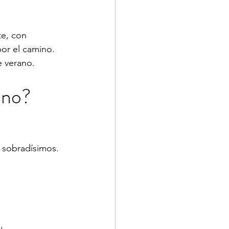
te, con 
por el camino.
e verano.
ano?
 sobradísimos.