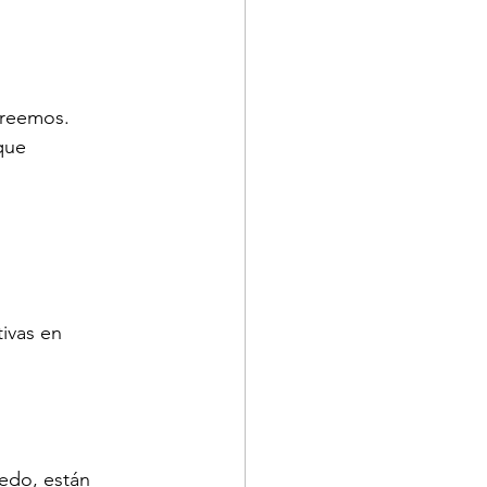
creemos.
que 
ivas en 
edo, están 