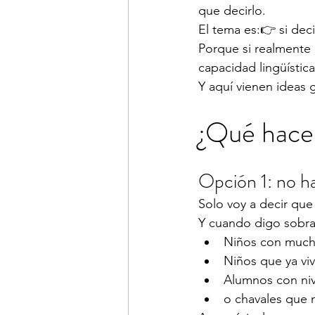
que decirlo.
El tema es:👉 si deci
Porque si realmente 
capacidad lingüístic
Y aquí vienen ideas 
¿Qué hacer
Opción 1: no h
Solo voy a decir qu
Y cuando digo sobrad
Niños con muchís
Niños que ya vi
Alumnos con niv
o chavales que 