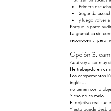
Y utilizar los audios a
Primera escucha
Segunda escucha
y luego volver a
Porque la parte aud
La gramática sin co
reconocen… pero n
Opción 3: camp
Aquí voy a ser muy s
He trabajado en ca
Los campamentos lúdi
inglés…
no tienen como objeti
Y eso no es malo.
El objetivo real suele
Y esto puede desbloq