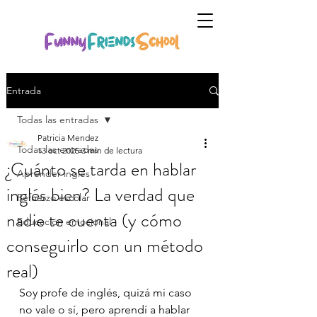
Entrada
Todas las entradas
Patricia Mendez
Todas las entradas
13 oct 2025
3 min de lectura
¿Cuánto se tarda en hablar
Aprender inglés
inglés bien? La verdad que
Refuerzo escolar
nadie te cuenta (y cómo
Educación emocional
conseguirlo con un método
real)
Soy profe de inglés, quizá mi caso 
no vale o sí, pero aprendí a hablar 