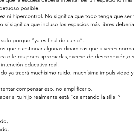
 que la escuela debería intentar ser un espacio lo más
spetuoso posible.
dez ni hipercontrol. No significa que todo tenga que ser 
sí significa que incluso los espacios más libres debería
solo porque “ya es final de curso”.
mos que cuestionar algunas dinámicas que a veces norma
ica o letras poco apropiadas,exceso de desconexión,o 
 intención educativa real.
do ya traerá muchísimo ruido, muchísima impulsividad y
ntentar compensar eso, no amplificarlo.
r si tu hijo realmente está “calentando la silla”?
ndo,
ndo,