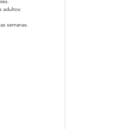
les.
 adultos: 
tas semanas. 