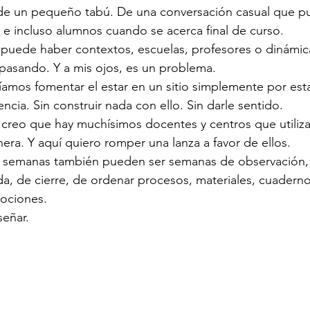
de un pequeño tabú. De una conversación casual que p
s e incluso alumnos cuando se acerca final de curso.
í: puede haber contextos, escuelas, profesores o dinámi
pasando. Y a mis ojos, es un problema.
mos fomentar el estar en un sitio simplemente por estar
ncia. Sin construir nada con ello. Sin darle sentido.
creo que hay muchísimos docentes y centros que utiliza
ra. Y aquí quiero romper una lanza a favor de ellos.
s semanas también pueden ser semanas de observación, 
da, de cierre, de ordenar procesos, materiales, cuaderno
ociones.
señar.