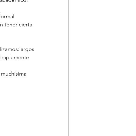
 académico, 
formal 
n tener cierta 
lizamos:largos 
simplemente 
 muchísima 