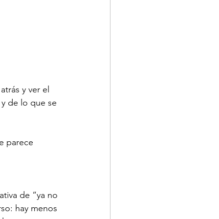
trás y ver el 
y de lo que se 
e parece 
tiva de “ya no 
rso: hay menos 