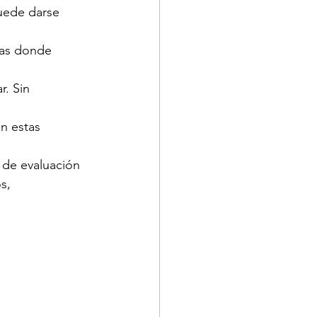
uede darse 
cas donde 
. Sin 
n estas 
de evaluación 
s, 