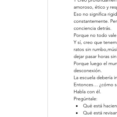
Y creo profundamente
amoroso, ético y re
Eso no significa rigi
constantemente. Pero 
conciencia detrás.
Porque no todo vale 
Y sí, creo que tene
ratos sin rumbo,mús
dejar pasar horas sin
Porque luego el mun
desconexión.
La escuela debería i
Entonces… ¿cómo sabe
Habla con él.
Pregúntale:
Qué está hacie
Qué está revisa