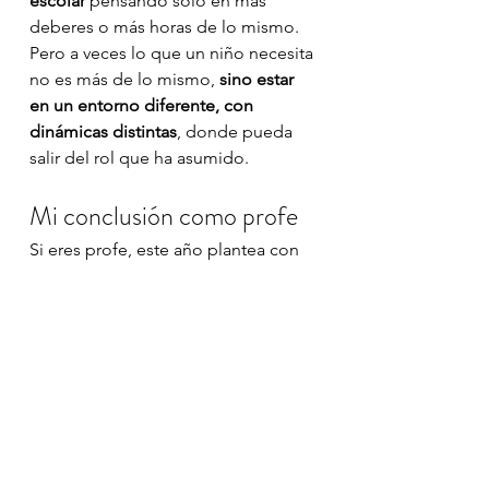
escolar
 pensando solo en más 
deberes o más horas de lo mismo. 
Pero a veces lo que un niño necesita 
no es más de lo mismo, 
sino estar 
en un entorno diferente, con 
dinámicas distintas
, donde pueda 
salir del rol que ha asumido.
Mi conclusión como profe
Si eres profe, este año plantea con 
algún compañero un proyecto 
multiedad. Puedes hacerlo a través 
del juego, de proyectos de 
matemáticas, de lectoescritura o 
incluso de actividades artísticas.
Si eres familia y sientes tu hijo 
siempre extá expuesto, 
académicamente a niños de su 
edad, busca actividades fuera 