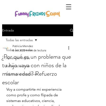
Entrada
Todas las entradas
Patricia Mendez
Todas las entradas
8 oct 2025
4 min de lectura
¿Por qué es un problema que
Aprender inglés
tu hijo vaya con niños de la
Refuerzo escolar
misma edad? Refuerzo
Educación emocional
escolar
Voy a compartirte mi experiencia 
como profe y como flipada de 
sistemas educativos, ciencia, 