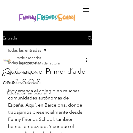
Entrada
Todas las entradas
Patricia Mendez
Todas las entradas
8 sept 2025
4 min de lectura
¿Qué hacer el Primer día de
Aprender inglés
cole?. S.O.S.
Refuerzo escolar
Hoy arranca el colegio en muchas 
Educación emocional
comunidades autónomas de 
España. Aquí, en Barcelona, donde 
trabajamos presencialmente desde 
Funny Friends School, también 
hemos empezado. Y aunque el 