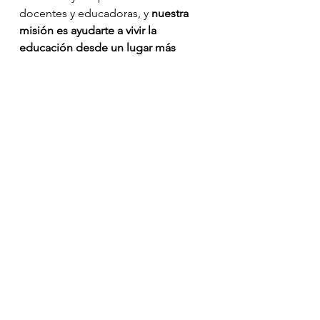
docentes y educadoras, y 
nuestra 
misión es ayudarte a vivir la 
educación desde un lugar más 
consciente
.
💛 ¡Feliz inicio de curso!
5. Nuestro propósito este 
curso: volver al cuerpo y al 
presente
Desde Funny Friends School, este 
año queremos recordar con fuerza 
que educar desde la conciencia 
empieza por 
salir del piloto 
automático
.
La presencia no es solo física. Es 
mirar con ternura. Escuchar con 
atención. Tocar con respeto.Y 