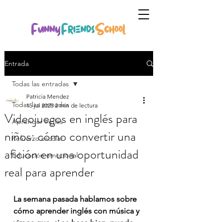
Entrada
Todas las entradas
Patricia Mendez
Todas las entradas
15 jul 2025
2 min de lectura
Videojuegos en inglés para
Aprender inglés
niños: cómo convertir una
Refuerzo escolar
afición en una oportunidad
Educación emocional
real para aprender
La semana pasada hablamos sobre 
cómo aprender inglés con música y 