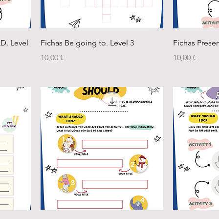
D. Level
Fichas Be going to. Level 3
Fichas Presen
Precio
Precio
10,00 €
10,00 €