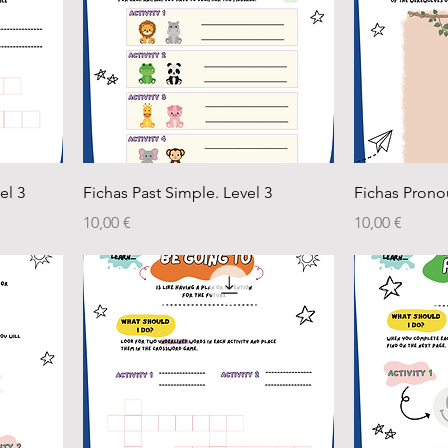
el 3
Fichas Past Simple. Level 3
Fichas Pronou
Precio
Precio
10,00 €
10,00 €