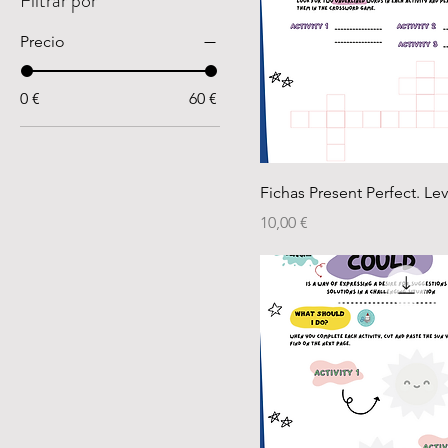
Filtrar por
Precio
0 €
60 €
Fichas Present Perfect. Lev
Precio
10,00 €