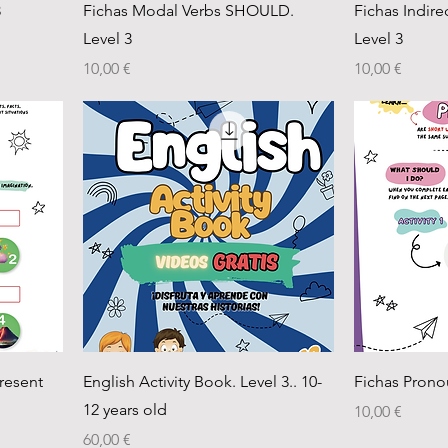
3
Fichas Modal Verbs SHOULD.
Fichas Indir
Level 3
Level 3
Precio
Precio
10,00 €
10,00 €
resent
English Activity Book. Level 3.. 10-
Fichas Prono
12 years old
Precio
10,00 €
Precio
60,00 €