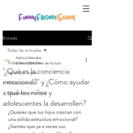
Entrada
Todas las entradas
Patricia Mendez
Todas las entradas
23 ene 2024
2 min de lectura
"¿Qué es la conciencia
Aprender inglés
emocional?" y ¿Cómo ayudar
Refuerzo escolar
a qué los niños y
Educación emocional
adolescentes la desarrollen?
¿Quieres que tus hijos crezcan con 
una sólida estructura emocional? 
¿Sientes que ya a veces sus 