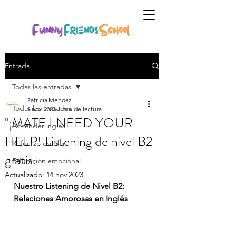
Entrada
Todas las entradas
Patricia Mendez
Todas las entradas
9 nov 2023
1 min de lectura
"¡MATE I NEED YOUR
Aprender inglés
HELP! Listening de nivel B2
Refuerzo escolar
gratis.
Educación emocional
Actualizado:
14 nov 2023
Nuestro Listening de Nivel B2: 
Relaciones Amorosas en Inglés