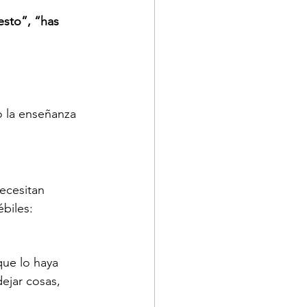
sto”, “has 
 la enseñanza 
ecesitan 
biles:
ue lo haya 
ejar cosas, 