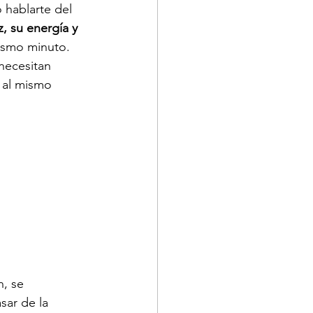
 hablarte del 
, su energía y 
ismo minuto.
necesitan 
 al mismo 
n, se 
sar de la 