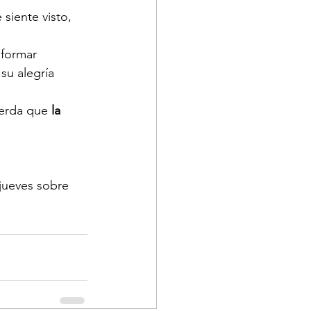
siente visto, 
sformar 
 su alegría 
erda que 
la 
 jueves sobre 