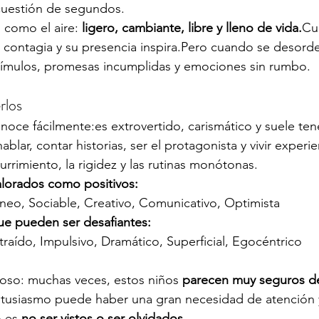
 cuestión de segundos.
como el aire: 
ligero, cambiante, libre y lleno de vida.
Cu
a contagia y su presencia inspira.Pero cuando se desord
stímulos, promesas incumplidas y emociones sin rumbo.
rlos
noce fácilmente:es extrovertido, carismático y suele te
blar, contar historias, ser el protagonista y vivir experie
rrimiento, la rigidez y las rutinas monótonas.
lorados como positivos:
neo, Sociable, Creativo, Comunicativo, Optimista
e pueden ser desafiantes:
traído, Impulsivo, Dramático, Superficial, Egocéntrico
ioso: muchas veces, estos niños 
parecen muy seguros d
ntusiasmo puede haber una gran necesidad de atención 
 es 
no ser vistos o ser olvidados.