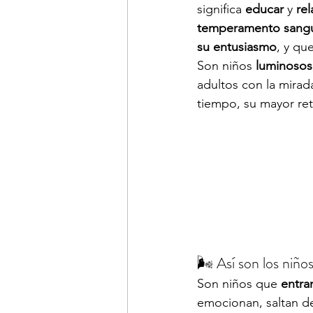
significa 
educar
 y 
re
temperamento sang
su entusiasmo
, y qu
Son niños 
luminosos,
adultos con la mira
tiempo, su mayor ret
🌬️ Así son los niño
Son niños que 
entra
emocionan, saltan de