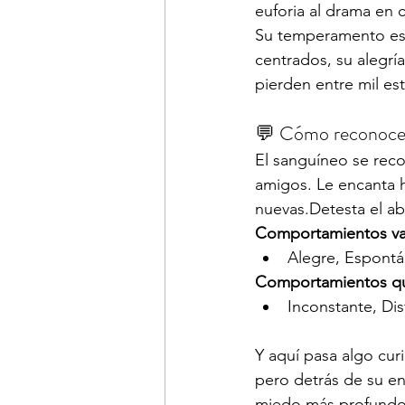
euforia al drama en
Su temperamento es 
centrados, su alegrí
pierden entre mil e
💬 Cómo reconoce
El sanguíneo se reco
amigos. Le encanta ha
nuevas.Detesta el abu
Comportamientos va
Alegre, Espontá
Comportamientos qu
Inconstante, Dis
Y aquí pasa algo cur
pero detrás de su e
miedo más profundo