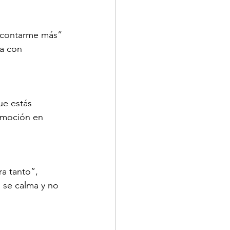
e contarme más” 
a con 
ue estás 
emoción en 
ra tanto”, 
 se calma y no 