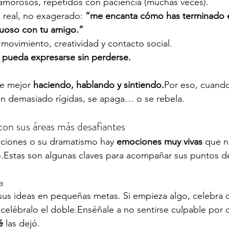
y amorosos, repetidos con paciencia (muchas veces).
real, no exagerado: 
“me encanta cómo has terminado e
uoso con tu amigo.”
movimiento, creatividad y contacto social.
 
pueda expresarse sin perderse.
e mejor 
haciendo, hablando y sintiendo.
Por eso, cuando
ven demasiado rígidas, se apaga… o se rebela.
on sus áreas más desafiantes
cciones o su dramatismo hay 
emociones muy vivas
 que n
o.Estas son algunas claves para acompañar sus puntos dé
a
sus ideas en pequeñas metas. Si empieza algo, celebra q
 celébralo el doble.Enséñale a no sentirse culpable por d
é
 las dejó.