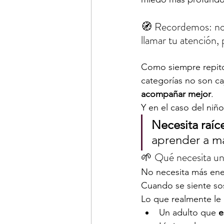
🧭 Recordemos: no s
llamar tu atención,
Como siempre repit
categorías no son caj
acompañar mejor
.
Y en el caso del niño
Necesita raíc
aprender a ma
🌱 Qué necesita un
No necesita más ener
Cuando se siente so
Lo que realmente le 
Un adulto que 
e