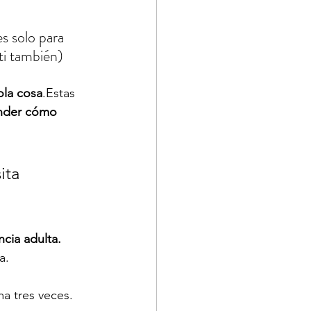
s solo para 
ti también)
la cosa
.Estas 
nder cómo 
ita 
ncia adulta.
a.
a tres veces.