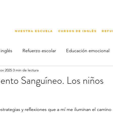
Nuestra escuela
Cursos de inglés
Refu
inglés
Refuerzo escolar
Educación emocional
nov 2025
3 min de lectura
nto Sanguíneo. Los niños
trategias y reflexiones que a mí me iluminan el camino 