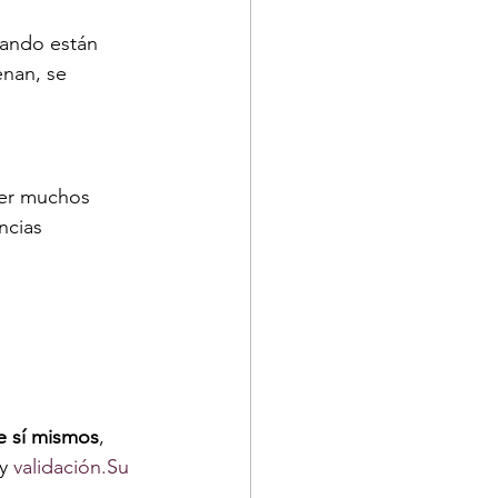
ando están 
enan, se 
ner muchos 
ncias 
e sí mismos
, 
y 
validación.Su